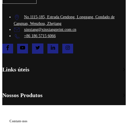
No.1115-185, Estrada Cendong, Longgang, Condado de
Cangnan, Wenzhou, Zhejiang
xinxiang@xinxiangprint.com.cn
+86 186 5715 6066
Links úteis
Nossos Produtos
Contate-nos